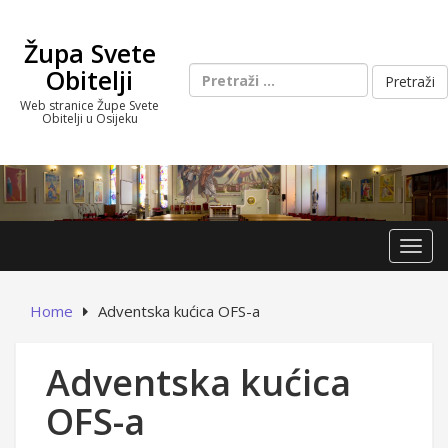
Skip
to
Župa Svete
content
Pretraži:
Obitelji
Web stranice Župe Svete
Obitelji u Osijeku
Toggl
Home
Adventska kućica OFS-a
Adventska kućica
OFS-a