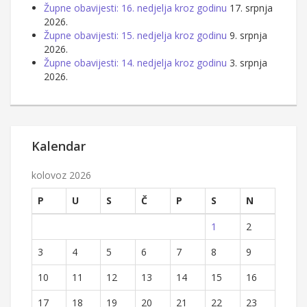
Župne obavijesti: 16. nedjelja kroz godinu
17. srpnja
2026.
Župne obavijesti: 15. nedjelja kroz godinu
9. srpnja
2026.
Župne obavijesti: 14. nedjelja kroz godinu
3. srpnja
2026.
Kalendar
kolovoz 2026
P
U
S
Č
P
S
N
1
2
3
4
5
6
7
8
9
10
11
12
13
14
15
16
17
18
19
20
21
22
23