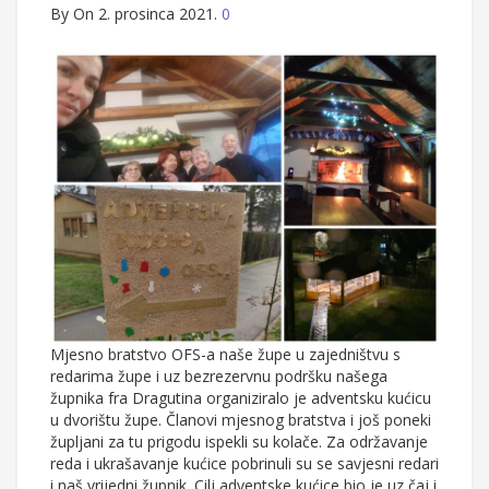
By
On 2. prosinca 2021.
0
Mjesno bratstvo OFS-a naše župe u zajedništvu s
redarima župe i uz bezrezervnu podršku našega
župnika fra Dragutina organiziralo je adventsku kućicu
u dvorištu župe. Članovi mjesnog bratstva i još poneki
župljani za tu prigodu ispekli su kolače. Za održavanje
reda i ukrašavanje kućice pobrinuli su se savjesni redari
i naš vrijedni župnik. Cilj adventske kućice bio je uz čaj i