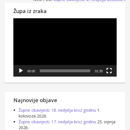
Župa iz zraka
Reproduktor
videozapisa
00:00
01:35
Najnovije objave
Župne obavijesti: 18. nedjelja kroz godinu
1.
kolovoza 2026.
Župne obavijesti: 17. nedjelja kroz godinu
25. srpnja
2026.