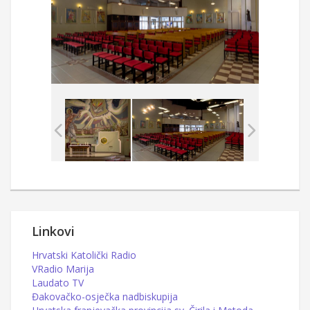
Linkovi
Hrvatski Katolički Radio
VRadio Marija
Laudato TV
Đakovačko-osječka nadbiskupija