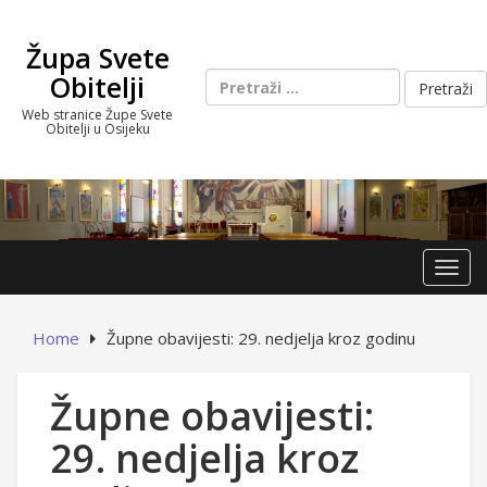
Skip
to
Župa Svete
content
Pretraži:
Obitelji
Web stranice Župe Svete
Obitelji u Osijeku
Toggl
Home
Župne obavijesti: 29. nedjelja kroz godinu
Župne obavijesti:
29. nedjelja kroz