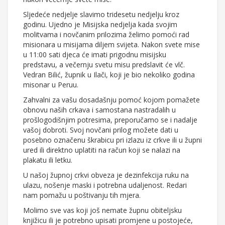
Sljedeće nedjelje slavimo tridesetu nedjelju kroz
godinu. Ujedno je Misijska nedjelja kada svojim
molitvama i novčanim prilozima želimo pomoći rad
misionara u misijama diljem svijeta. Nakon svete mise
u 11:00 sati djeca će imati prigodnu misijsku
predstavu, a večernju svetu misu predslavit će vlč.
Vedran Bilić, župnik u Ilači, koji je bio nekoliko godina
misonar u Peruu.
Zahvalni za vašu dosadašnju pomoć kojom pomažete
obnovu naših crkava i samostana nastradalih u
prošlogodišnjim potresima, preporučamo se i nadalje
vašoj dobroti. Svoj novčani prilog možete dati u
posebno označenu škrabicu pri izlazu iz crkve ili u župni
ured ili direktno uplatiti na račun koji se nalazi na
plakatu ili letku.
U našoj župnoj crkvi obveza je dezinfekcija ruku na
ulazu, nošenje maski i potrebna udaljenost. Redari
nam pomažu u poštivanju tih mjera.
Molimo sve vas koji još nemate župnu obiteljsku
knjižicu ili je potrebno upisati promjene u postojeće,