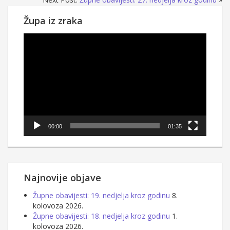
Župa iz zraka
Reproduktor
videozapisa
00:00
01:35
Najnovije objave
Župne obavijesti: 19. nedjelja kroz godinu
8.
kolovoza 2026.
Župne obavijesti: 18. nedjelja kroz godinu
1.
kolovoza 2026.