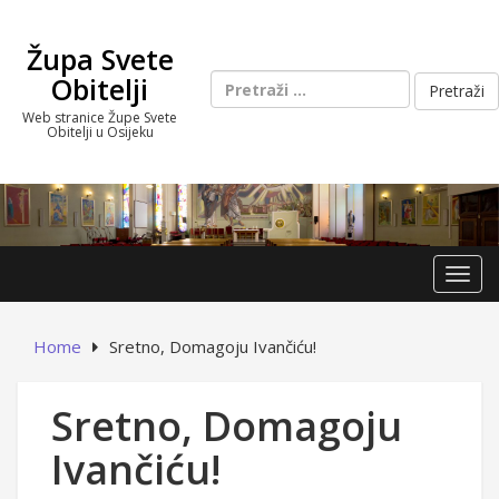
Skip
to
Župa Svete
content
Pretraži:
Obitelji
Web stranice Župe Svete
Obitelji u Osijeku
Toggl
Home
Sretno, Domagoju Ivančiću!
Sretno, Domagoju
Ivančiću!