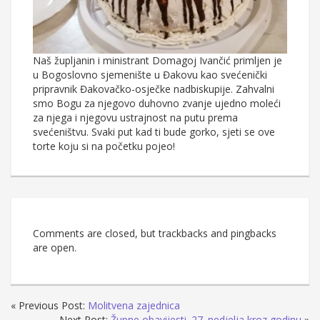
Naš župljanin i ministrant Domagoj Ivančić primljen je
u Bogoslovno sjemenište u Đakovu kao svećenički
pripravnik Đakovačko-osječke nadbiskupije. Zahvalni
smo Bogu za njegovo duhovno zvanje ujedno moleći
za njega i njegovu ustrajnost na putu prema
svećeništvu. Svaki put kad ti bude gorko, sjeti se ove
torte koju si na početku pojeo!
Comments are closed, but trackbacks and pingbacks
are open.
« Previous Post:
Molitvena zajednica
Next Post:
Župne obavijesti. 27. nedjelja kroz godinu
»