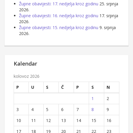
Župne obavijesti: 17. nedjelja kroz godinu
25. srpnja
2026.
Župne obavijesti: 16. nedjelja kroz godinu
17. srpnja
2026.
Župne obavijesti: 15. nedjelja kroz godinu
9. srpnja
2026.
Kalendar
kolovoz 2026
P
U
S
Č
P
S
N
1
2
3
4
5
6
7
8
9
10
11
12
13
14
15
16
17
18
19
20
21
22
23