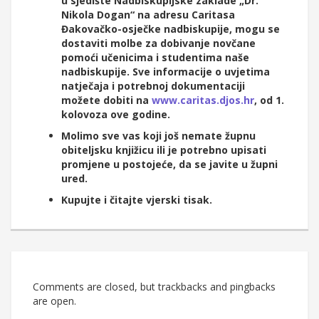
u sjedište Nadbiskupijske zaklade „Dr.
Nikola Dogan“ na adresu Caritasa
Đakovačko-osječke nadbiskupije, mogu se
dostaviti molbe za dobivanje novčane
pomoći učenicima i studentima naše
nadbiskupije. Sve informacije o uvjetima
natječaja i potrebnoj dokumentaciji
možete dobiti na
www.caritas.djos.hr
, od 1.
kolovoza ove godine.
Molimo sve vas koji još nemate župnu
obiteljsku knjižicu ili je potrebno upisati
promjene u postojeće, da se javite u župni
ured.
Kupujte i čitajte vjerski tisak.
Comments are closed, but trackbacks and pingbacks
are open.