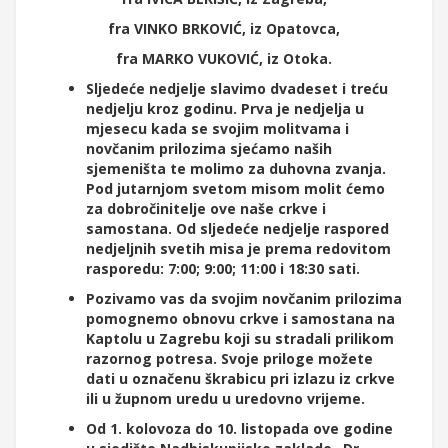
fra VINKO BRKOVIĆ, iz Opatovca,
fra MARKO VUKOVIĆ, iz Otoka.
Sljedeće nedjelje slavimo dvadeset i treću
nedjelju kroz godinu. Prva je nedjelja u
mjesecu kada se svojim molitvama i
novčanim prilozima sjećamo naših
sjemeništa te molimo za duhovna zvanja.
Pod jutarnjom svetom misom molit ćemo
za dobročinitelje ove naše crkve i
samostana. Od sljedeće nedjelje raspored
nedjeljnih svetih misa je prema redovitom
rasporedu: 7:00; 9:00; 11:00 i 18:30 sati.
Pozivamo vas da svojim novčanim prilozima
pomognemo obnovu crkve i samostana na
Kaptolu u Zagrebu koji su stradali prilikom
razornog potresa. Svoje priloge možete
dati u označenu škrabicu pri izlazu iz crkve
ili u župnom uredu u uredovno vrijeme.
Od 1. kolovoza do 10. listopada ove godine