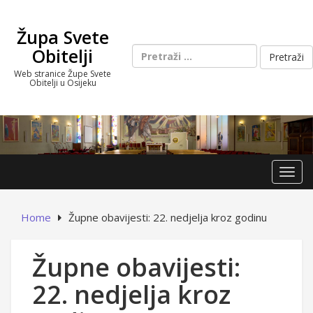
Skip
to
Župa Svete
content
Pretraži:
Obitelji
Web stranice Župe Svete
Obitelji u Osijeku
Toggl
Home
Župne obavijesti: 22. nedjelja kroz godinu
Župne obavijesti:
22. nedjelja kroz