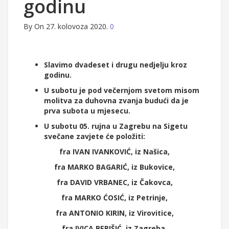
godinu
By
On 27. kolovoza 2020.
0
Slavimo dvadeset i drugu nedjelju kroz
godinu.
U subotu je pod večernjom svetom misom
molitva za duhovna zvanja budući da je
prva subota u mjesecu.
U subotu 05. rujna u
Zagrebu na Sigetu
svečane zavjete će položiti:
fra IVAN IVANKOVIĆ, iz Našica,
fra MARKO BAGARIĆ, iz Bukovice,
fra DAVID VRBANEC, iz Čakovca,
fra MARKO ĆOSIĆ, iz Petrinje,
fra ANTONIO KIRIN, iz Virovitice,
fra IVICA BERIŠIĆ, iz Zagreba,