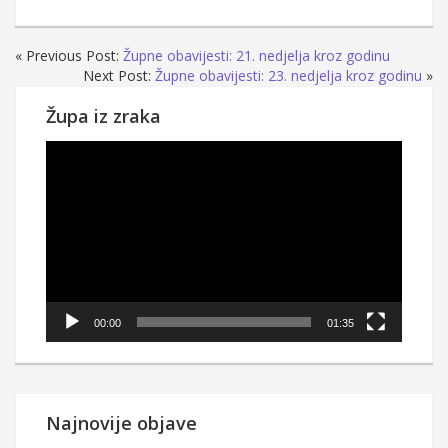
« Previous Post:
Župne obavijesti: 21. nedjelja kroz godinu
Next Post:
Župne obavijesti: 23. nedjelja kroz godinu
»
Župa iz zraka
Reproduktor
videozapisa
00:00
01:35
Najnovije objave