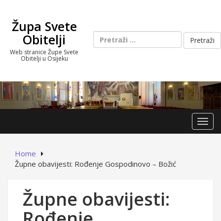
Skip
to
Župa Svete
content
Pretraži:
Obitelji
Web stranice Župe Svete
Obitelji u Osijeku
Toggl
Home
Župne obavijesti: Rođenje Gospodinovo – Božić
Župne obavijesti:
Rođenje