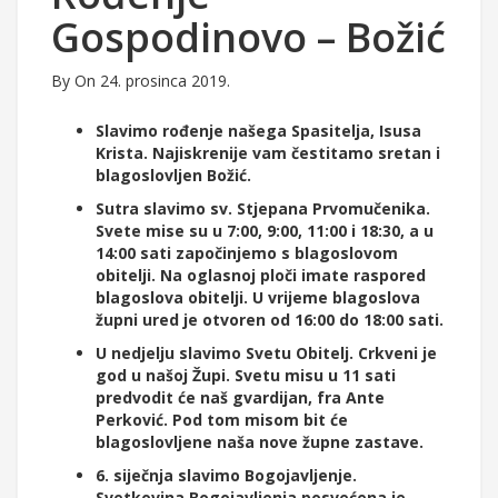
Gospodinovo – Božić
By
On 24. prosinca 2019.
Slavimo rođenje našega Spasitelja, Isusa
Krista. Najiskrenije vam čestitamo sretan i
blagoslovljen Božić.
Sutra slavimo sv. Stjepana Prvomučenika.
Svete mise su u 7:00, 9:00, 11:00 i 18:30, a u
14:00 sati započinjemo s blagoslovom
obitelji. Na oglasnoj ploči imate raspored
blagoslova obitelji. U vrijeme blagoslova
župni ured je otvoren od 16:00 do 18:00 sati.
U nedjelju slavimo Svetu Obitelj. Crkveni je
god u našoj Župi. Svetu misu u 11 sati
predvodit će naš gvardijan, fra Ante
Perković. Pod tom misom bit će
blagoslovljene naša nove župne zastave.
6. siječnja slavimo Bogojavljenje.
Svetkovina Bogojavljenja posvećena je