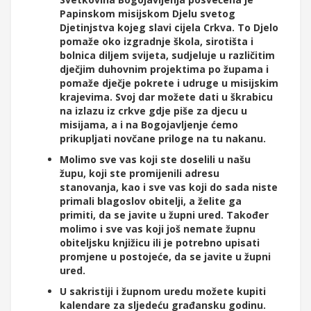
Papinskom misijskom Djelu svetog
Djetinjstva kojeg slavi cijela Crkva. To Djelo
pomaže oko izgradnje škola, sirotišta i
bolnica diljem svijeta, sudjeluje u različitim
dječjim duhovnim projektima po župama i
pomaže dječje pokrete i udruge u misijskim
krajevima. Svoj dar možete dati u škrabicu
na izlazu iz crkve gdje piše za djecu u
misijama, a i na Bogojavljenje ćemo
prikupljati novčane priloge na tu nakanu.
Molimo sve vas koji ste doselili u našu
župu, koji ste promijenili adresu
stanovanja, kao i sve vas koji do sada niste
primali blagoslov obitelji, a želite ga
primiti, da se javite u župni ured. Također
molimo i sve vas koji još nemate župnu
obiteljsku knjižicu ili je potrebno upisati
promjene u postojeće, da se javite u župni
ured.
U sakristiji i župnom uredu možete kupiti
kalendare za sljedeću građansku godinu.