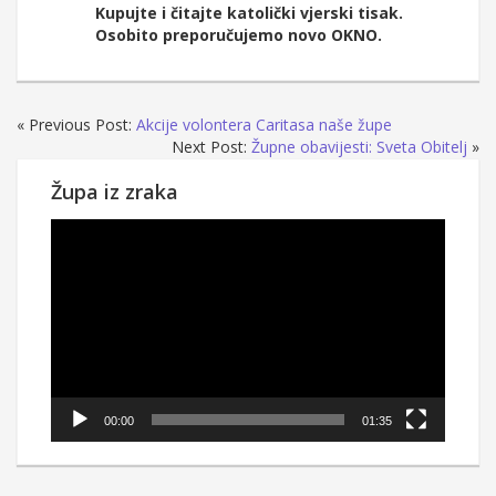
Kupujte i čitajte katolički vjerski tisak.
Osobito preporučujemo novo OKNO.
« Previous Post:
Akcije volontera Caritasa naše župe
Next Post:
Župne obavijesti: Sveta Obitelj
»
Župa iz zraka
Reproduktor
videozapisa
00:00
01:35