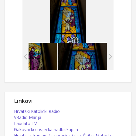
Linkovi
Hrvatski Katolički Radio
VRadio Marija
Laudato TV
Đakovačko-osječka nadbiskupija
Hrvatska franjevačka provincija sv. Čirila i Metoda