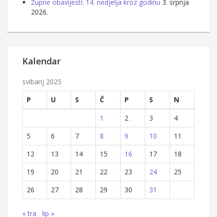
Župne obavijesti: 14. nedjelja kroz godinu
3. srpnja
2026.
Kalendar
svibanj 2025
P
U
S
Č
P
S
N
1
2
3
4
5
6
7
8
9
10
11
12
13
14
15
16
17
18
19
20
21
22
23
24
25
26
27
28
29
30
31
« tra
lip »