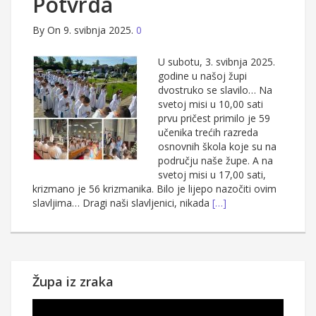
Potvrda
By
On 9. svibnja 2025.
0
U subotu, 3. svibnja 2025.
godine u našoj župi
dvostruko se slavilo… Na
svetoj misi u 10,00 sati
prvu pričest primilo je 59
učenika trećih razreda
osnovnih škola koje su na
području naše župe. A na
svetoj misi u 17,00 sati,
krizmano je 56 krizmanika. Bilo je lijepo nazočiti ovim
slavljima… Dragi naši slavljenici, nikada
[…]
Župa iz zraka
Reproduktor