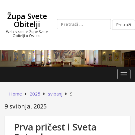
Skip
to
Župa Svete
content
Pretraži:
Obitelji
Web stranice Župe Svete
Obitelji u Osijeku
Toggl
Home
2025
svibanj
9
9 svibnja, 2025
Prva pričest i Sveta