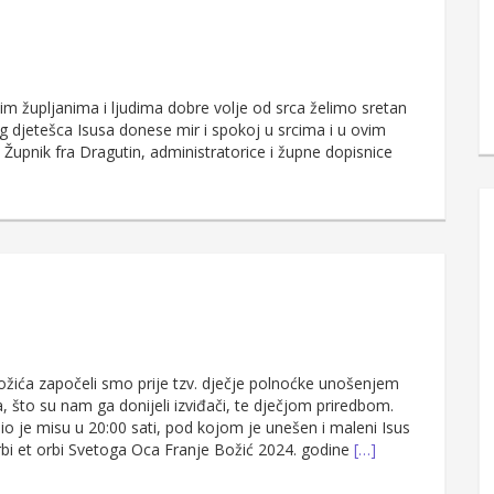
vim župljanima i ljudima dobre volje od srca želimo sretan
 djetešca Isusa donese mir i spokoj u srcima i u ovim
 Župnik fra Dragutin, administratorice i župne dopisnice
ožića započeli smo prije tzv. dječje polnoćke unošenjem
 što su nam ga donijeli izviđači, te dječjom priredbom.
io je misu u 20:00 sati, pod kojom je unešen i maleni Isus
 Urbi et orbi Svetoga Oca Franje Božić 2024. godine
[…]