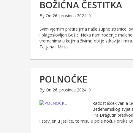
BOŽIĆNA ČESTITKA
By
On 26. prosinca 2024.
0
Svim vjernim pratiteljima naše župne stranice, s
i blagoslovljen Božić. Neka nam rođenje malenog
vremenima u kojima živimo obilje zdravlja i mira.
Tatjana i Mirta.
POLNOĆKE
By
On 26. prosinca 2024.
0
Radost iščekivanja B
Betlehemskog svjetla,
Fra Dragutin predvod
i stavljen u jaslice, te misu u pola noći. Poruka