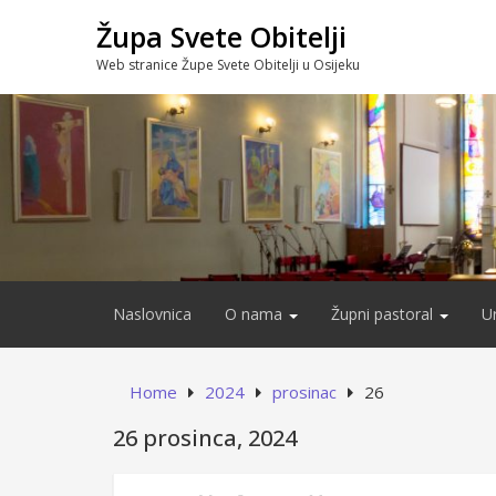
Skip
Župa Svete Obitelji
to
content
Web stranice Župe Svete Obitelji u Osijeku
Naslovnica
O nama
Župni pastoral
U
Home
2024
prosinac
26
26 prosinca, 2024