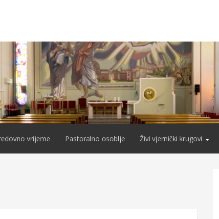
redovno vrijeme
Pastoralno osoblje
Živi vjernički krugovi