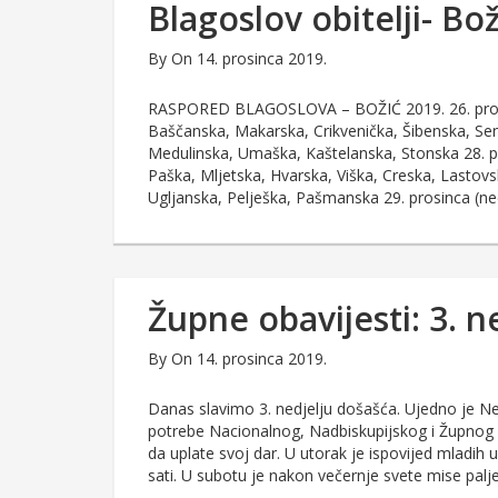
Blagoslov obitelji- Bo
By
On 14. prosinca 2019.
RASPORED BLAGOSLOVA – BOŽIĆ 2019. 26. prosinc
Baščanska, Makarska, Crikvenička, Šibenska, Senjs
Medulinska, Umaška, Kaštelanska, Stonska 28. p
Paška, Mljetska, Hvarska, Viška, Creska, Lasto
Ugljanska, Pelješka, Pašmanska 29. prosinca (ne
Župne obavijesti: 3. n
By
On 14. prosinca 2019.
Danas slavimo 3. nedjelju došašća. Ujedno je N
potrebe Nacionalnog, Nadbiskupijskog i Župnog 
da uplate svoj dar. U utorak je ispovijed mladih
sati. U subotu je nakon večernje svete mise palj