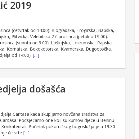
žić 2019
a (četvrtak od 14:00): Biogradska, Trogirska, Bapska,
ka, Plitvička, Velebitska 27. prosinca (petak od 9:00):
rosinca (subota od 9:00): Lošinjska, Lokrumska, Rapska,
vska, Kornatska, Bokokotorska, Kvarnerska, Dugootočka,
djelja od 14:00):
[…]
edjelja došašća
edjelja Caritasa kada skupljamo novčana sredstva za
Caritasa. Podsjećamo one koji su kumovi djece u Beninu
 u Konkatedrali. Početak pokorničkog bogoslužja je u 19:30
enje četvrte
[…]