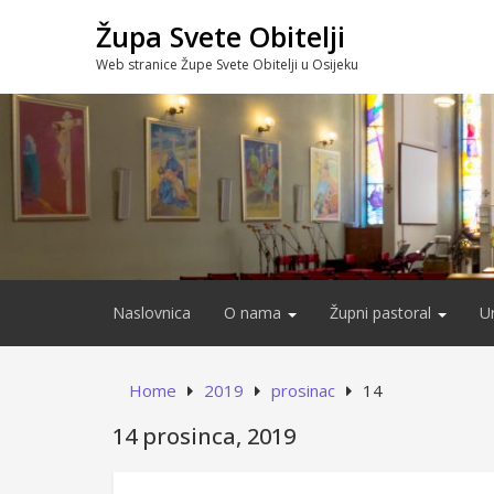
Skip
Župa Svete Obitelji
to
content
Web stranice Župe Svete Obitelji u Osijeku
Naslovnica
O nama
Župni pastoral
U
Home
2019
prosinac
14
14 prosinca, 2019