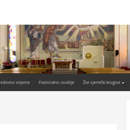
redovno vrijeme
Pastoralno osoblje
Živi vjernički krugovi