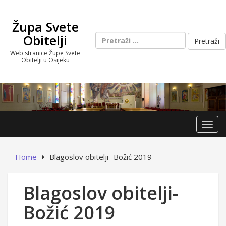
Skip
to
Župa Svete
content
Pretraži:
Obitelji
Web stranice Župe Svete
Obitelji u Osijeku
Toggl
Home
Blagoslov obitelji- Božić 2019
Blagoslov obitelji-
Božić 2019