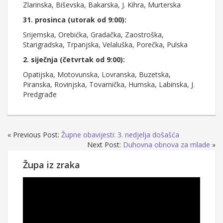
Zlarinska, Biševska, Bakarska, J. Kihra, Murterska
31. prosinca (utorak od 9:00):
Srijemska, Orebićka, Gradačka, Zaostroška,
Starigradska, Trpanjska, Velaluška, Porečka, Pulska
2. siječnja (četvrtak od 9:00):
Opatijska, Motovunska, Lovranska, Buzetska,
Piranska, Rovinjska, Tovarnička, Humska, Labinska, J.
Predgrađe
« Previous Post:
Župne obavijesti: 3. nedjelja došašća
Next Post:
Duhovna obnova za mlade
»
Župa iz zraka
Reproduktor
videozapisa