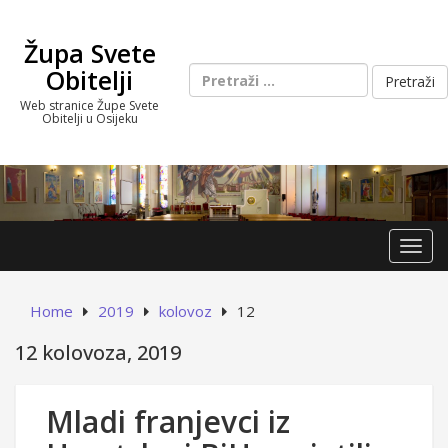
Skip
to
Župa Svete
content
Pretraži:
Obitelji
Web stranice Župe Svete
Obitelji u Osijeku
Toggl
Home
2019
kolovoz
12
12 kolovoza, 2019
Mladi franjevci iz