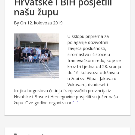
Hrvatske i BiH posjetili
našu župu
By
On 12. kolovoza 2019.
U sklopu priprema za
polaganje doživotnih
zavjeta poslušnosti,
siromaštva i čistoće u
franjevačkom redu, koje se
kroz tri tjedna od 28. srpnja
do 16. kolovoza održavaju
u župi sv. Filipa i Jakova u
Vukovaru, dvadeset i
trojica bogoslova četiriju franjevačkih provincija iz
Hrvatske i Bosne i Hercegovine posjetili su jučer našu
župu. Ove godine organizator
[…]