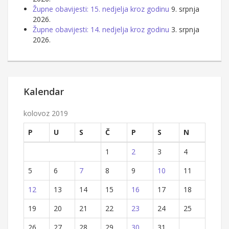
Župne obavijesti: 15. nedjelja kroz godinu
9. srpnja
2026.
Župne obavijesti: 14. nedjelja kroz godinu
3. srpnja
2026.
Kalendar
kolovoz 2019
P
U
S
Č
P
S
N
1
2
3
4
5
6
7
8
9
10
11
12
13
14
15
16
17
18
19
20
21
22
23
24
25
26
27
28
29
30
31