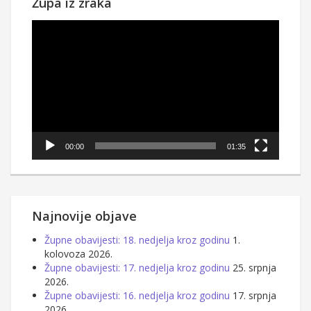
Župa iz zraka
Reproduktor
videozapisa
00:00
01:35
Najnovije objave
Župne obavijesti: 18. nedjelja kroz godinu
1.
kolovoza 2026.
Župne obavijesti: 17. nedjelja kroz godinu
25. srpnja
2026.
Župne obavijesti: 16. nedjelja kroz godinu
17. srpnja
2026.