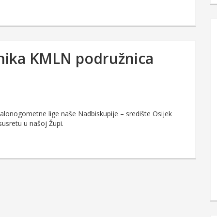
onika KMLN podružnica
malonogometne lige naše Nadbiskupije – središte Osijek
susretu u našoj Župi.