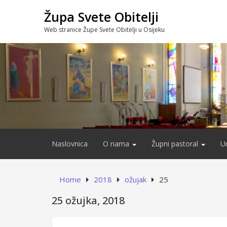
Skip
Župa Svete Obitelji
to
content
Web stranice Župe Svete Obitelji u Osijeku
Naslovnica
O nama
Župni pastoral
U
Home
2018
ožujak
25
25 ožujka, 2018