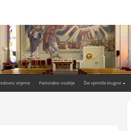
redovno vrijeme
Pastoralno osoblje
Živi vjernički krugovi