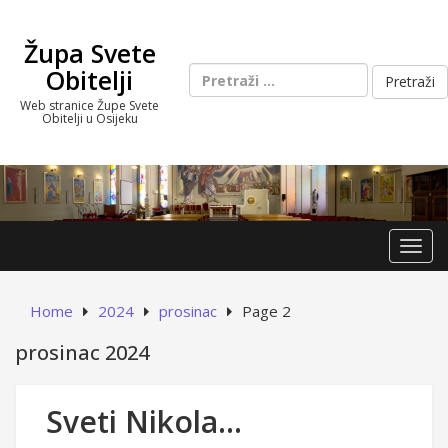
Skip
to
Župa Svete
content
Pretraži:
Obitelji
Web stranice Župe Svete
Obitelji u Osijeku
Toggl
Home
2024
prosinac
Page 2
prosinac 2024
Sveti Nikola…