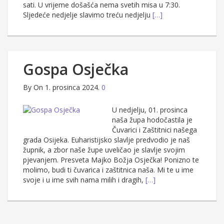
sati. U vrijeme došašća nema svetih misa u 7:30.
Sljedeće nedjelje slavimo treću nedjelju
[…]
Gospa Osječka
By
On 1. prosinca 2024.
0
U nedjelju, 01. prosinca
naša župa hodočastila je
Čuvarici i Zaštitnici našega
grada Osijeka. Euharistijsko slavlje predvodio je naš
župnik, a zbor naše župe uveličao je slavlje svojim
pjevanjem. Presveta Majko Božja Osječka! Ponizno te
molimo, budi ti čuvarica i zaštitnica naša. Mi te u ime
svoje i u ime svih nama milih i dragih,
[…]