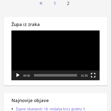
Brojevi
«
1
2
stranica
objava
Župa iz zraka
Reproduktor
videozapisa
00:00
01:35
Najnovije objave
Župne obavijesti: 18. nedjelja kroz godinu
1.