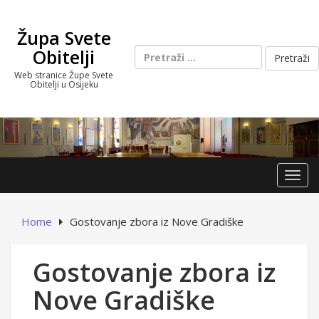
Skip
to
Župa Svete
content
Pretraži:
Obitelji
Web stranice Župe Svete
Obitelji u Osijeku
Toggl
Home
Gostovanje zbora iz Nove Gradiške
Gostovanje zbora iz
Nove Gradiške