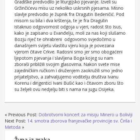
Gradiške predvodilo je liturgijsko pjevanje. Izveli su
Gržinčićevu misu uz nekoliko uskrsnih pjesama. Misno
slavlje predvodio je župnik fra Dragutin Bedeničić. Pod
misom su bila i dva krštenja, te je fra Dragutin
istaknuo odgovornost odgoja u vjeri, radost što Isus,
kako je zapisano u Evanđelju, moli za nas koji slušamo
Bozju riječ te ohrabreni odgovorno svjedočimo u
današnjem svijetu vlastitu vjeru koja je povezana
vjerom čitave Crkve. Radosni smo jer smo obogaćeni
ljepotom pjevanja i slavljena Boga kojeg su nam
zboraši približili svojim glasovima. Nakon svete mise
zajedničkim ručkom i druženjem zaokružili smo jedno
prijateljstvo, a zahvaljujemo voditelju društva Ivanu
Korenu i dirigentici Ivani Bušić kao i čitavom zboru što
su željeli ovu nedjelju biti s nama na jugu Osijeka.
« Previous Post:
Dobrotvorni koncert za misiju Minero u Boliviji
Next Post:
14. smotra zborova franjevačke provincije sv. Ćirila i
Metoda
»
Župa iz zraka