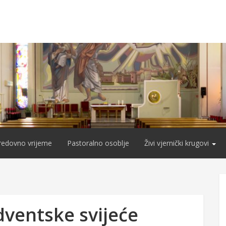
redovno vrijeme
Pastoralno osoblje
Živi vjernički krugovi
dventske svijeće