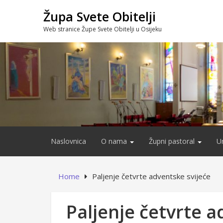
Skip
Župa Svete Obitelji
to
content
Web stranice Župe Svete Obitelji u Osijeku
Naslovnica
O nama
Župni pastoral
U
Home
Paljenje četvrte adventske svijeće
Paljenje četvrte a