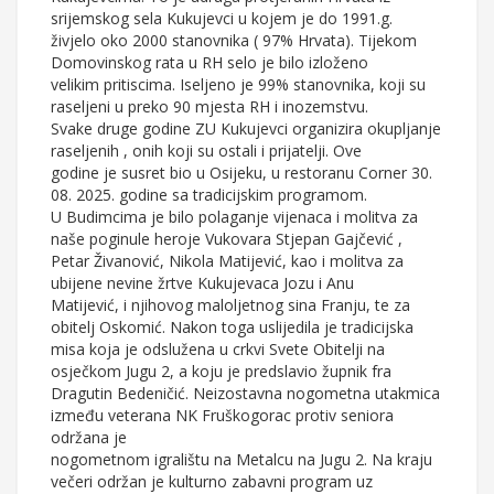
srijemskog sela Kukujevci u kojem je do 1991.g.
živjelo oko 2000 stanovnika ( 97% Hrvata). Tijekom
Domovinskog rata u RH selo je bilo izloženo
velikim pritiscima. Iseljeno je 99% stanovnika, koji su
raseljeni u preko 90 mjesta RH i inozemstvu.
Svake druge godine ZU Kukujevci organizira okupljanje
raseljenih , onih koji su ostali i prijatelji. Ove
godine je susret bio u Osijeku, u restoranu Corner 30.
08. 2025. godine sa tradicijskim programom.
U Budimcima je bilo polaganje vijenaca i molitva za
naše poginule heroje Vukovara Stjepan Gajčević ,
Petar Živanović, Nikola Matijević, kao i molitva za
ubijene nevine žrtve Kukujevaca Jozu i Anu
Matijević, i njihovog maloljetnog sina Franju, te za
obitelj Oskomić. Nakon toga uslijedila je tradicijska
misa koja je odslužena u crkvi Svete Obitelji na
osječkom Jugu 2, a koju je predslavio župnik fra
Dragutin Bedeničić. Neizostavna nogometna utakmica
između veterana NK Fruškogorac protiv seniora
održana je
nogometnom igralištu na Metalcu na Jugu 2. Na kraju
večeri održan je kulturno zabavni program uz