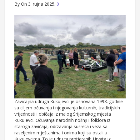
By
On 3. rujna 2025.
0
Zavičajna udruga Kukujevci je osnovana 1998. godine
sa ciljem očuvanja i njegovanja kulturnih, tradicijskih
vrijednosti i običaja iz malog Srijemskog mjesta
Kukujevci. Očuvanja narodnih nošnji i folklora iz
staroga zavičaja, održavanja susreta i veza sa
raseljenim mještanima i onima koji su ostali u
Kukujevcima. To je udruga protjeranih Hrvata iz