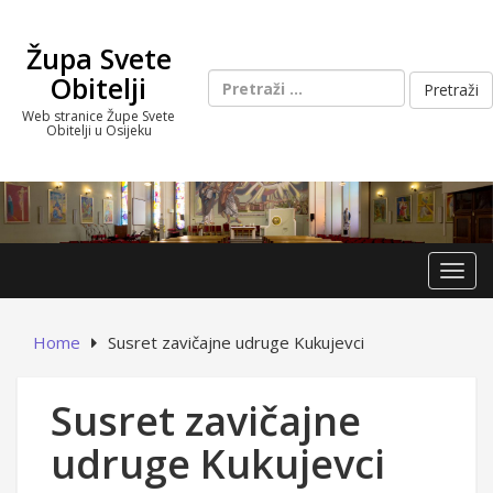
Skip
to
Župa Svete
content
Pretraži:
Obitelji
Web stranice Župe Svete
Obitelji u Osijeku
Toggl
Home
Susret zavičajne udruge Kukujevci
Susret zavičajne
udruge Kukujevci