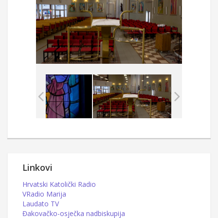
Linkovi
Hrvatski Katolički Radio
VRadio Marija
Laudato TV
Đakovačko-osječka nadbiskupija