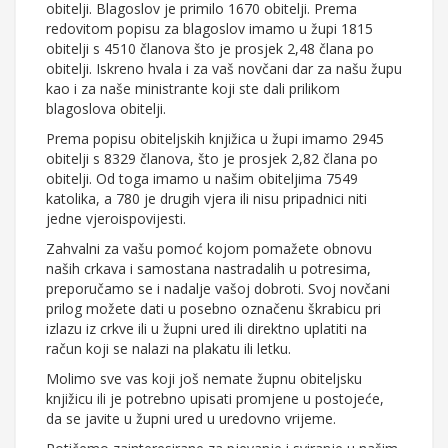
obitelji. Blagoslov je primilo 1670 obitelji. Prema
redovitom popisu za blagoslov imamo u župi 1815
obitelji s 4510 članova što je prosjek 2,48 člana po
obitelji. Iskreno hvala i za vaš novčani dar za našu župu
kao i za naše ministrante koji ste dali prilikom
blagoslova obitelji.
Prema popisu obiteljskih knjižica u župi imamo 2945
obitelji s 8329 članova, što je prosjek 2,82 člana po
obitelji. Od toga imamo u našim obiteljima 7549
katolika, a 780 je drugih vjera ili nisu pripadnici niti
jedne vjeroispovijesti.
Zahvalni za vašu pomoć kojom pomažete obnovu
naših crkava i samostana nastradalih u potresima,
preporučamo se i nadalje vašoj dobroti. Svoj novčani
prilog možete dati u posebno označenu škrabicu pri
izlazu iz crkve ili u župni ured ili direktno uplatiti na
račun koji se nalazi na plakatu ili letku.
Molimo sve vas koji još nemate župnu obiteljsku
knjižicu ili je potrebno upisati promjene u postojeće,
da se javite u župni ured u uredovno vrijeme.