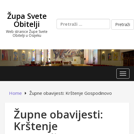
Skip
to
Župa Svete
content
Pretraži:
Obitelji
Web stranice Župe Svete
Obitelji u Osijeku
Toggl
Home
Župne obavijesti: Krštenje Gospodinovo
Župne obavijesti:
Krštenje