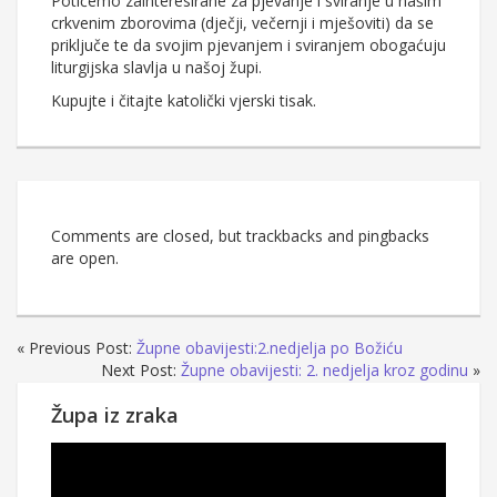
Potičemo zainteresirane za pjevanje i sviranje u našim
crkvenim zborovima (dječji, večernji i mješoviti) da se
priključe te da svojim pjevanjem i sviranjem obogaćuju
liturgijska slavlja u našoj župi.
Kupujte i čitajte katolički vjerski tisak.
Comments are closed, but trackbacks and pingbacks
are open.
« Previous Post:
Župne obavijesti:2.nedjelja po Božiću
Next Post:
Župne obavijesti: 2. nedjelja kroz godinu
»
Župa iz zraka
Reproduktor
videozapisa