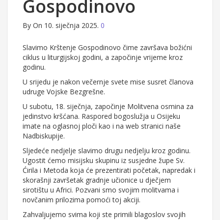
Gospodinovo
By
On 10. siječnja 2025.
0
Slavimo Krštenje Gospodinovo čime završava božićni
ciklus u liturgijskoj godini, a započinje vrijeme kroz
godinu.
U srijedu je nakon večernje svete mise susret članova
udruge Vojske Bezgrešne.
U subotu, 18. siječnja, započinje Molitvena osmina za
jedinstvo kršćana. Raspored bogoslužja u Osijeku
imate na oglasnoj ploči kao i na web stranici naše
Nadbiskupije.
Sljedeće nedjelje slavimo drugu nedjelju kroz godinu.
Ugostit ćemo misijsku skupinu iz susjedne župe Sv.
Ćirila i Metoda koja će prezentirati početak, napredak i
skorašnji završetak gradnje učionice u dječjem
sirotištu u Africi. Pozvani smo svojim molitvama i
novčanim prilozima pomoći toj akciji.
Zahvaljujemo svima koji ste primili blagoslov svojih