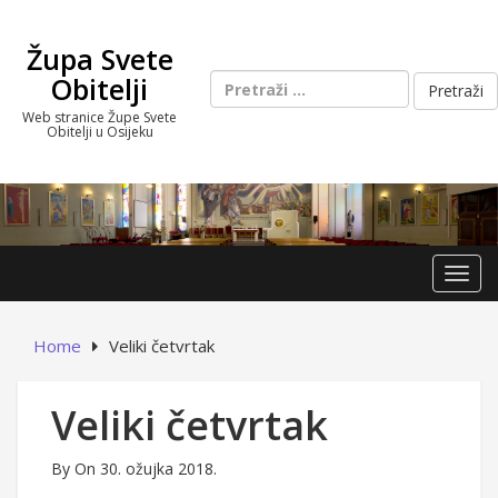
Skip
to
Župa Svete
content
Pretraži:
Obitelji
Web stranice Župe Svete
Obitelji u Osijeku
Toggl
Home
Veliki četvrtak
Veliki četvrtak
By
On 30. ožujka 2018.