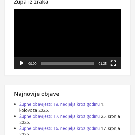
Župa iz zraka
Reproduktor
videozapisa
00:00
01:35
Najnovije objave
Župne obavijesti: 18. nedjelja kroz godinu
1.
kolovoza 2026.
Župne obavijesti: 17. nedjelja kroz godinu
25. srpnja
2026.
Župne obavijesti: 16. nedjelja kroz godinu
17. srpnja
2026.