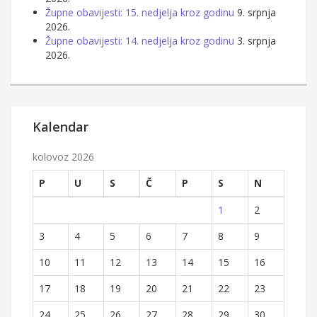
Župne obavijesti: 15. nedjelja kroz godinu
9. srpnja
2026.
Župne obavijesti: 14. nedjelja kroz godinu
3. srpnja
2026.
Kalendar
kolovoz 2026
P
U
S
Č
P
S
N
1
2
3
4
5
6
7
8
9
10
11
12
13
14
15
16
17
18
19
20
21
22
23
24
25
26
27
28
29
30