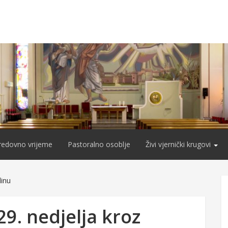
redovno vrijeme
Pastoralno osoblje
Živi vjernički krugovi
dinu
29. nedjelja kroz