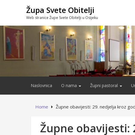
Skip
Župa Svete Obitelji
to
content
Web stranice Župe Svete Obitelji u Osijeku
Naslovnica
O nama
Župni pastoral
U
Home
Župne obavijesti: 29. nedjelja kroz go
Župne obavijesti: 