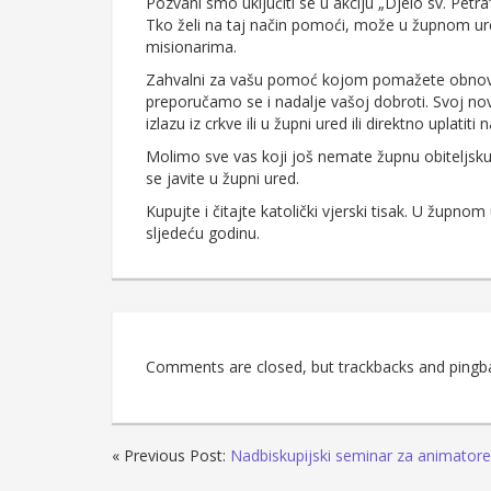
Pozvani smo uključiti se u akciju „Djelo sv. Pe
Tko želi na taj način pomoći, može u župnom ured
misionarima.
Zahvalni za vašu pomoć kojom pomažete obnovu 
preporučamo se i nadalje vašoj dobroti. Svoj no
izlazu iz crkve ili u župni ured ili direktno uplatiti 
Molimo sve vas koji još nemate župnu obiteljsku 
se javite u župni ured.
Kupujte i čitajte katolički vjerski tisak. U župnom
sljedeću godinu.
Comments are closed, but trackbacks and pingb
« Previous Post:
Nadbiskupijski seminar za animatore 