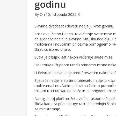
godinu
By
On 15. listopada 2022.
0
Slavimo dvadeset i devetu nedjelju kroz godinu.
Kroz ovaj ćemo tjedan uz večernje svete mise mol
da sljedeće nedjelje slavimo Misijsku nedjelju. 
molitvama i novčanim prilozima pomognemo rad m
škrabicu ispred oltara.
Sutra je biblijski sat nakon večernje svete mise.
Od utorka u župnom uredu primamo misne nakan
U četvrtak je klanjanje pred Presvetim nakon več
Sljedeće nedjelje slavimo tridesetu nedjelju kroz
molitvama i novčanim prilozima želimo pomoći r
misom u 11:00 sati djeca će imati prigodnu misij
Na oglasnoj ploči možete vidjeti raspored župni
škola kao i za prve i druge razrede srednjih škol
za ministriranje.