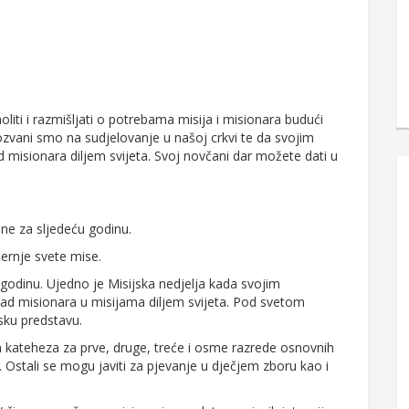
iti i razmišljati o potrebama misija i misionara budući
Pozvani smo na sudjelovanje u našoj crkvi te da svojim
isionara diljem svijeta. Svoj novčani dar možete dati u
e za sljedeću godinu.
ernje svete mise.
 godinu. Ujedno je Misijska nedjelja kada svojim
ad misionara u misijama diljem svijeta. Pod svetom
sku predstavu.
h kateheza za prve, druge, treće i osme razrede osnovnih
a. Ostali se mogu javiti za pjevanje u dječjem zboru kao i