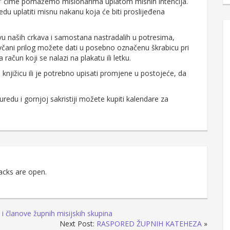
tra“ čime pomažemo misionarima uplatom misnih intencija.
u uplatiti misnu nakanu koja će biti proslijeđena
naših crkava i samostana nastradalih u potresima,
včani prilog možete dati u posebno označenu škrabicu pri
na račun koji se nalazi na plakatu ili letku.
knjižicu ili je potrebno upisati promjene u postojeće, da
 uredu i gornjoj sakristiji možete kupiti kalendare za
acks are open.
i članove župnih misijskih skupina
Next Post:
RASPORED ŽUPNIH KATEHEZA
»