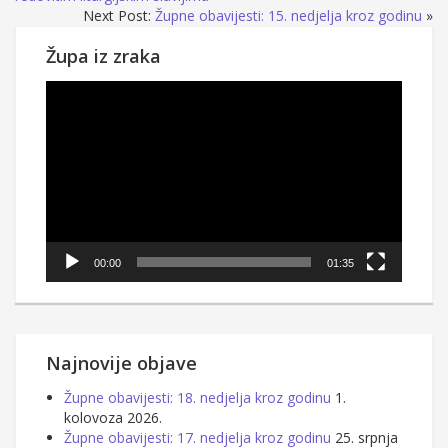
Next Post:
Župne obavijesti: 15. nedjelja kroz godinu
»
Župa iz zraka
Reproduktor
videozapisa
00:00
01:35
Najnovije objave
Župne obavijesti: 18. nedjelja kroz godinu
1.
kolovoza 2026.
Župne obavijesti: 17. nedjelja kroz godinu
25. srpnja