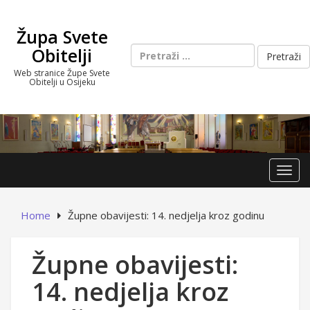
Skip
to
Župa Svete
content
Pretraži:
Obitelji
Web stranice Župe Svete
Obitelji u Osijeku
Toggl
Home
Župne obavijesti: 14. nedjelja kroz godinu
Župne obavijesti:
14. nedjelja kroz