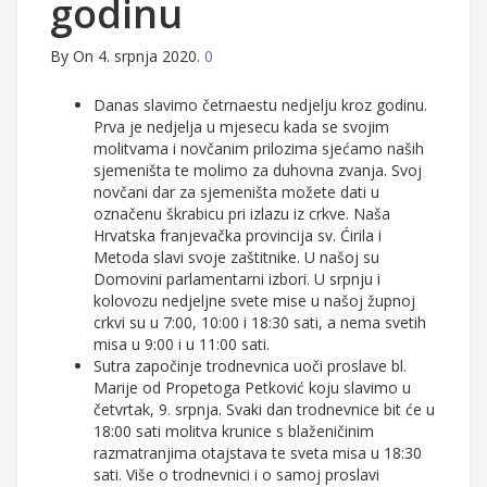
godinu
By
On 4. srpnja 2020.
0
Danas slavimo četrnaestu nedjelju kroz godinu.
Prva je nedjelja u mjesecu kada se svojim
molitvama i novčanim prilozima sjećamo naših
sjemeništa te molimo za duhovna zvanja. Svoj
novčani dar za sjemeništa možete dati u
označenu škrabicu pri izlazu iz crkve. Naša
Hrvatska franjevačka provincija sv. Ćirila i
Metoda slavi svoje zaštitnike. U našoj su
Domovini parlamentarni izbori. U srpnju i
kolovozu nedjeljne svete mise u našoj župnoj
crkvi su u 7:00, 10:00 i 18:30 sati, a nema svetih
misa u 9:00 i u 11:00 sati.
Sutra započinje trodnevnica uoči proslave bl.
Marije od Propetoga Petković koju slavimo u
četvrtak, 9. srpnja. Svaki dan trodnevnice bit će u
18:00 sati molitva krunice s blaženičinim
razmatranjima otajstava te sveta misa u 18:30
sati. Više o trodnevnici i o samoj proslavi