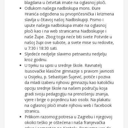
blagdana u četvrtak imate na oglasnoj ploči.
Odlukom našega nadbiskupa mons. Đure
Hranića odgođena su prvopričesnička i krizmena
slavlja u čitavoj našoj Nadbiskupiji. Pismo i
upute našega nadbiskupa imate na oglasnoj
ploči kao i na web stranicama Nadbiskupije i
naše Župe. Zbog toga neće biti svete Potvrde u
našoj župi ove subote, a svete mise su redovite,
u 7:30 i 18:30 sati.
Sljedeće nedjelje slavimo petnaestu nedjelju
kroz godinu.
U tijeku su upisi u srednje škole. Ravnatelj
Isusovačke klasične gimnazije s pravom javnosti
u Osijeku, p. Sebastijan Šujević, potiče i poziva
da mladi izaberu njihovu gimnaziju kao katoličku
opciju srednje škole na našem području koja
gradi svoju pedagogiju na prenošenju znanja,
vjere i brige o pojedincu kao osobi. Na plakatu
na oglasnoj ploči imate njihovu web i facebook
stranicu.
Prilikom razornog potresa u Zagrebu i njegovoj
okolici teško je oštećena i naša franjevačka