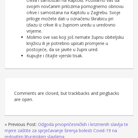
crkva i samostan na Kaptolu. Pozivamo vas da
svojim novčanim prilozima pomognemo obnovu
crkve i samostana na Kaptolu u Zagrebu. Svoje
priloge možete dati u označenu škrabicu pri
izlazu iz crkve ili u župnom uredu u uredovno
vrijeme.
Molimo sve vas koji još nemate župnu obiteljsku
knjižicu ili je potrebno upisati promjene u
postojeće, da se javite u župni ured.
Kupujte i čitajte vjerski tisak.
Comments are closed, but trackbacks and pingbacks
are open.
« Previous Post:
Odgoda prvopričesničkih i krizmenih slavlja te
mjere zaštite za sprječavanje širenja bolesti Covid-19 na
redovitim liturgijskim slavljima