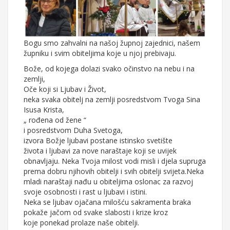
Bogu smo zahvalni na našoj župnoj zajednici, našem
župniku i svim obiteljima koje u njoj prebivaju.
Bože, od kojega dolazi svako očinstvo na nebu i na
zemlji,
Oče koji si Ljubav i Život,
neka svaka obitelj na zemlji posredstvom Tvoga Sina
Isusa Krista,
„ rođena od žene “
i posredstvom Duha Svetoga,
izvora Božje ljubavi postane istinsko svetište
života i ljubavi za nove naraštaje koji se uvijek
obnavljaju. Neka Tvoja milost vodi misli i djela supruga
prema dobru njihovih obitelji i svih obitelji svijeta.Neka
mladi naraštaji nađu u obiteljima oslonac za razvoj
svoje osobnosti i rast u ljubavi i istini.
Neka se ljubav ojačana milošću sakramenta braka
pokaže jačom od svake slabosti i krize kroz
koje ponekad prolaze naše obitelji.