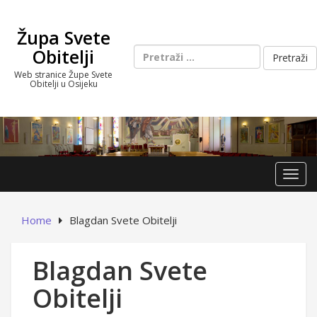
Skip
to
Župa Svete
content
Pretraži:
Obitelji
Web stranice Župe Svete
Obitelji u Osijeku
Toggl
Home
Blagdan Svete Obitelji
Blagdan Svete
Obitelji