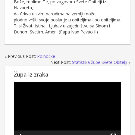
Bože, molimo Te, po zagovoru Svete Obitelji iz
Nazareta,
da Crkva u svim narodima na zemlji može
plodno vršiti svoje poslanje u obiteljima i po obiteljima.
Ti si Život, Istina i Ljubav u zajedništvu sa Sinom i
Duhom Svetim. Amen. (Papa Ivan Pavao II)
« Previous Post:
Polnoćke
Next Post:
Statistika župe Svete Obitelji
»
Župa iz zraka
Reproduktor
videozapisa