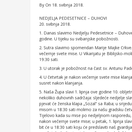
By
On 18. svibnja 2018.
NEDJELJA PEDESETNICE – DUHOVI
20. svibnja 2018.
1. Danas slavimo Nedjelju Pedesetnice – Duhove. 
godine. U tijeku su svibanjske pobožnosti.
2. Sutra slavimo spomendan Marije Majke Crkve. Sv
večernje svete mise. U Vikarijatu je Biblijsko-mo
19:30 sati.
3. U utorak je pobožnost na čast sv. Antunu Pa
4. U četvrtak je nakon večernje svete mise klanj
susret nakon klanjanja.
5. Naša Župa slavi 1. lipnja ove godine 10. oblj
nekoliko duhovnih sadržaja: sljedeće nedjelje s
pjevat će ženska klapa „Sozal“ sa Raba; u srijed
misom u 18:30 sati molimo za našu gradsku četvrt
Tijelovo kada su mise po nedjeljnom rasporedu, 
nakon večernje svete mise; u petak, 1. lipnja sl
bit će u 18:30 sati koju će predslaviti naš gvardi