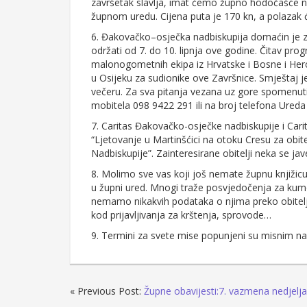
završetak slavlja, imat ćemo župno hodočašće na 
župnom uredu. Cijena puta je 170 kn, a polazak će
6. Đakovačko–osječka nadbiskupija domaćin je z
održati od 7. do 10. lipnja ove godine. Čitav pro
malonogometnih ekipa iz Hrvatske i Bosne i He
u Osijeku za sudionike ove Završnice. Smještaj j
večeru. Za sva pitanja vezana uz gore spomenuti
mobitela 098 9422 291 ili na broj telefona Ureda
7. Caritas Đakovačko-osječke nadbiskupije i Cari
“Ljetovanje u Martinšćici na otoku Cresu za obite
Nadbiskupije”. Zainteresirane obitelji neka se jave
8. Molimo sve vas koji još nemate župnu knjižicu 
u župni ured. Mnogi traže posvjedočenja za kum
nemamo nikakvih podataka o njima preko obiteljskih
kod prijavljivanja za krštenja, sprovode…
9. Termini za svete mise popunjeni su misnim naka
« Previous Post:
Župne obavijesti:7. vazmena nedjelja