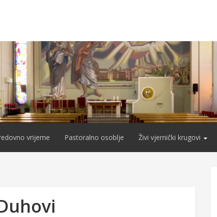
redovno vrijeme
Pastoralno osoblje
Živi vjernički krugovi
 Duhovi