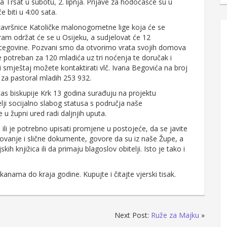
Trsat u subotu, 2. lipnja. Prijave za hodočašće su u
 biti u 4:00 sata.
avršnice Katoličke malonogometne lige koja će se
gram održat će se u Osijeku, a sudjelovat će 12
rcegovine. Pozvani smo da otvorimo vrata svojih domova
e potreban za 120 mladića uz tri noćenja te doručak i
 smještaj možete kontaktirati vlč. Ivana Begovića na broj
 za pastoral mladih 253 932.
tas biskupije Krk 13 godina surađuju na projektu
lji socijalno slabog statusa s područja naše
 u župni ured radi daljnjih uputa.
ili je potrebno upisati promjene u postojeće, da se javite
ovanje i slične dokumente, govore da su iz naše Župe, a
 knjižica ili da primaju blagoslov obitelji. Isto je tako i
nama do kraja godine. Kupujte i čitajte vjerski tisak.
Next Post:
Ruže za Majku
»