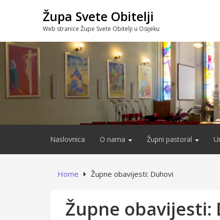
Skip
Župa Svete Obitelji
to
content
Web stranice Župe Svete Obitelji u Osijeku
Naslovnica
O nama
Župni pastoral
U
Home
Župne obavijesti: Duhovi
Župne obavijesti: