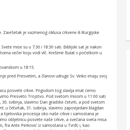
Završetak je vazmenog ciklusa crkvene ili liturgijske
ete mise su u 7:30 i 18:30 sati. Biblijski sat je nakon
litvena večer koju vodi vlč. Krešimir Bulat s početkom u
dovanskom u 18:15.
anje pred Presvetim, a članovi udruge Sv. Vinko imaju svoj
etnicu posvete crkve. Prigodom tog slavlja imat ćemo
lavimo Presveto Trojstvo. Pod svetom misom u 11:00 sati
u, 30. svibnja, slavimo Dan gradske četvrti, a pod svetom
; u četvrtak, 31. svibnja, slavimo zapovijedani blagdan
a tijelovska procesija oko naše crkve i samostana je
avimo obljetnicu posvete naše crkve, a svečana sveta misa
jan, fra Ante Perković iz samostana u Tvrđi; i, kao