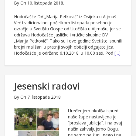
By
On 10. listopada 2018.
Hodočašće DV „Marija Petković“ iz Osijeka u Aljmaš
Već tradicionalno, početkom listopada posebno je
ozračje u Svetištu Gospe od Utočišta u Aljmašu, jer se
održava Hodočašće jasličke i vrtićke skupine DV
„Marija Petković“. Tako su i ove godine Svetište ispunili
brojni mališani u pratnji svojih obitelji odgajateljica.
Hodočašće je održano 6.10.2018. u 10.00 sati. Pod
[…]
Jesenski radovi
By
On 7. listopada 2018.
Uređenjem okoliša ispred
naše župe nastavljena je
“proslava jubileja”. I na ovaj
način zahvaljujemo Bogu,
ne samo na župi, nego i na