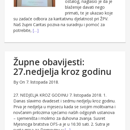
ostalog, naglasio je da je
blaženije davati nego
primati, te je ukazao koje
su zadaće odbora za karitativnu djelatnost pri ŽPV.
Naš župni Caritas poziva na suradnju i pomoć za
potrebite,
[…]
Župne obavijesti:
27.nedjelja kroz godinu
By
On 7. listopada 2018.
27. NEDJELJA KROZ GODINU 7. listopada 2018. 1.
Danas slavimo dvadeset i sedmu nedjelju kroz godinu.
Prva je nedjelja u mjesecu kada se svojim molitvama i
novčanim prilozima sjećamo naših odgojnih ustanova
– sjemeništa i molimo za duhovna zvanja. Susret
Mjesnoga bratstva OFS-a je u 16:30 sati. 2. Sutra je
sveta misa za Domovinu u
[…]