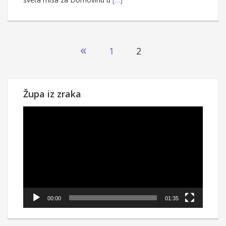
Brojevi
«
1
2
stranica
objava
Župa iz zraka
Reproduktor
videozapisa
00:00
01:35