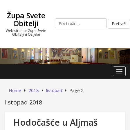
Skip
to
Župa Svete
content
Pretraži:
Obitelji
Web stranice Župe Svete
Obitelji u Osijeku
Toggl
Home
2018
listopad
Page 2
listopad 2018
Hodočašće u Aljmaš