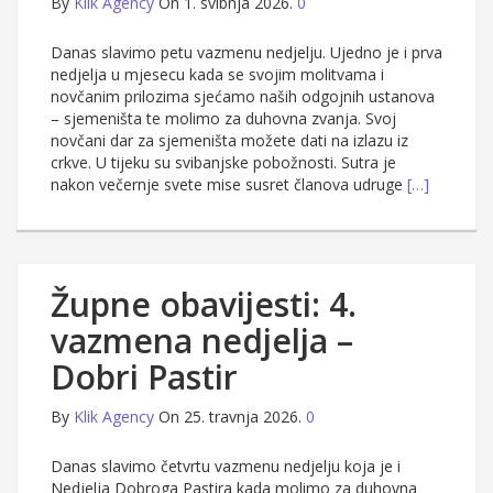
By
Klik Agency
On 1. svibnja 2026.
0
Danas slavimo petu vazmenu nedjelju. Ujedno je i prva
nedjelja u mjesecu kada se svojim molitvama i
novčanim prilozima sjećamo naših odgojnih ustanova
– sjemeništa te molimo za duhovna zvanja. Svoj
novčani dar za sjemeništa možete dati na izlazu iz
crkve. U tijeku su svibanjske pobožnosti. Sutra je
nakon večernje svete mise susret članova udruge
[…]
Župne obavijesti: 4.
vazmena nedjelja –
Dobri Pastir
By
Klik Agency
On 25. travnja 2026.
0
Danas slavimo četvrtu vazmenu nedjelju koja je i
Nedjelja Dobroga Pastira kada molimo za duhovna