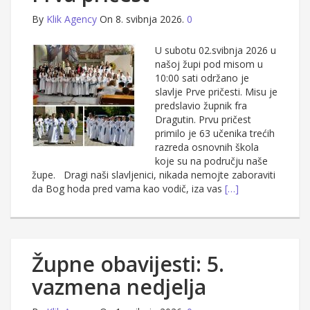
By
Klik Agency
On 8. svibnja 2026.
0
U subotu 02.svibnja 2026 u
našoj župi pod misom u
10:00 sati održano je
slavlje Prve pričesti. Misu je
predslavio župnik fra
Dragutin. Prvu pričest
primilo je 63 učenika trećih
razreda osnovnih škola
koje su na području naše
župe. Dragi naši slavljenici, nikada nemojte zaboraviti
da Bog hoda pred vama kao vodič, iza vas
[…]
Župne obavijesti: 5.
vazmena nedjelja