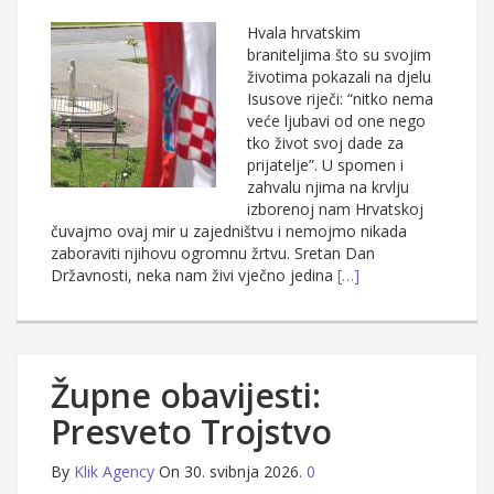
Hvala hrvatskim
braniteljima što su svojim
životima pokazali na djelu
Isusove riječi: “nitko nema
veće ljubavi od one nego
tko život svoj dade za
prijatelje”. U spomen i
zahvalu njima na krvlju
izborenoj nam Hrvatskoj
čuvajmo ovaj mir u zajedništvu i nemojmo nikada
zaboraviti njihovu ogromnu žrtvu. Sretan Dan
Državnosti, neka nam živi vječno jedina
[…]
Župne obavijesti:
Presveto Trojstvo
By
Klik Agency
On 30. svibnja 2026.
0