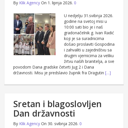
By
Klik Agency
On 1. lipnja 2026.
0
U nedjelju 31.svibnja 2026.
godine na svetoj misi u
10:00 sati bio je i naš
gradonačelnik g. Ivan Radić
koji je sa suradnicima
došao proslaviti Gospodina
i zahvaliti u zajedništvu sa
drugim vjernicima za veliku
žrtvu naših branitelja, a sve
povodom Dana gradske četvrti Jug 2 i Dana
državnosti. Misu je predslavio župnik fra Dragutin
[…]
Sretan i blagoslovljen
Dan državnosti
By
Klik Agency
On 30. svibnja 2026.
0