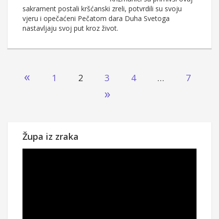
sakrament postali kršćanski zreli, potvrdili su svoju
vjeru i opečaćeni Pečatom dara Duha Svetoga
nastavljaju svoj put kroz život.
Brojevi
«
1
2
3
4
…
7
stranica
»
objava
Župa iz zraka
Reproduktor
videozapisa