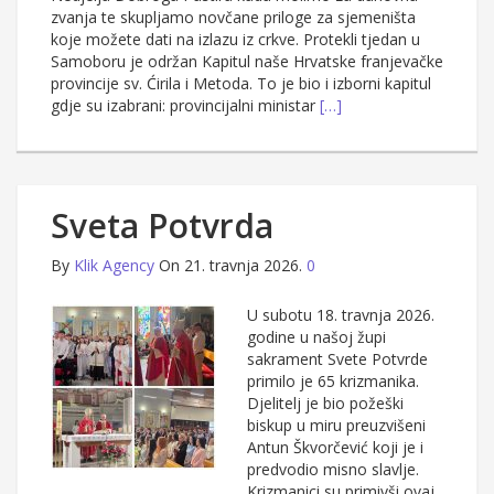
zvanja te skupljamo novčane priloge za sjemeništa
koje možete dati na izlazu iz crkve. Protekli tjedan u
Samoboru je održan Kapitul naše Hrvatske franjevačke
provincije sv. Ćirila i Metoda. To je bio i izborni kapitul
gdje su izabrani: provincijalni ministar
[…]
Sveta Potvrda
By
Klik Agency
On 21. travnja 2026.
0
U subotu 18. travnja 2026.
godine u našoj župi
sakrament Svete Potvrde
primilo je 65 krizmanika.
Djelitelj je bio požeški
biskup u miru preuzvišeni
Antun Škvorčević koji je i
predvodio misno slavlje.
Krizmanici su primivši ovaj