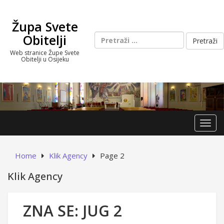
Skip
to
Župa Svete
content
Pretraži:
Obitelji
Web stranice Župe Svete
Obitelji u Osijeku
Toggl
Home
Klik Agency
Page 2
Klik Agency
ZNA SE: JUG 2