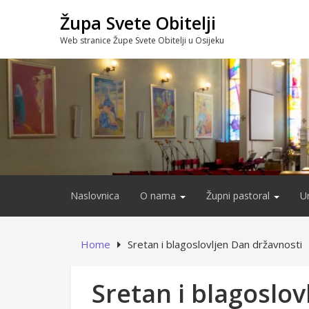
Skip
Župa Svete Obitelji
to
content
Web stranice Župe Svete Obitelji u Osijeku
Naslovnica
O nama
Župni pastoral
U
Home
Sretan i blagoslovljen Dan državnosti
Sretan i blagoslov