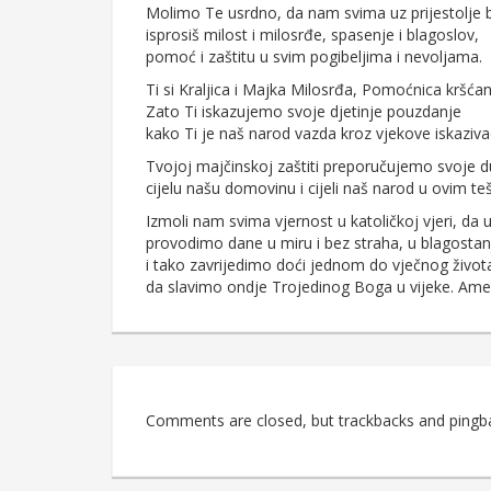
Molimo Te usrdno, da nam svima uz prijestolje
isprosiš milost i milosrđe, spasenje i blagoslov,
pomoć i zaštitu u svim pogibeljima i nevoljama.
Ti si Kraljica i Majka Milosrđa, Pomoćnica kršćana
Zato Ti iskazujemo svoje djetinje pouzdanje
kako Ti je naš narod vazda kroz vjekove iskaziva
Tvojoj majčinskoj zaštiti preporučujemo svoje d
cijelu našu domovinu i cijeli naš narod u ovim 
Izmoli nam svima vjernost u katoličkoj vjeri, da u
provodimo dane u miru i bez straha, u blagostan
i tako zavrijedimo doći jednom do vječnog život
da slavimo ondje Trojedinog Boga u vijeke. Ame
Comments are closed, but trackbacks and pingb