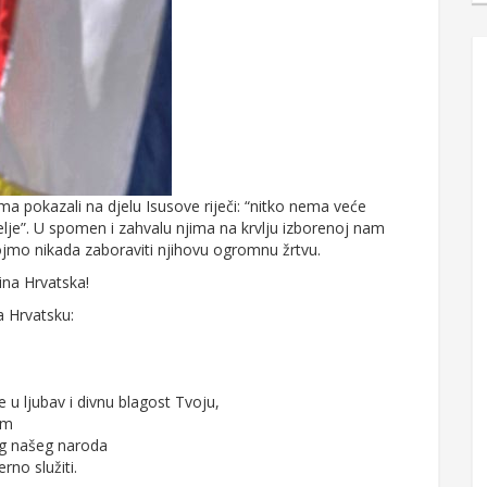
ma pokazali na djelu Isusove riječi: “nitko nema veće
telje”. U spomen i zahvalu njima na krvlju izborenoj nam
ojmo nikada zaboraviti njihovu ogromnu žrtvu.
ina Hrvatska!
a Hrvatsku:
e u ljubav i divnu blagost Tvoju,
im
log našeg naroda
rno služiti.