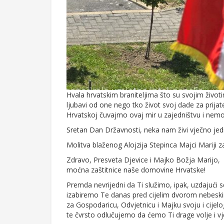
Hvala hrvatskim braniteljima što su svojim životi
ljubavi od one nego tko život svoj dade za prija
Hrvatskoj čuvajmo ovaj mir u zajedništvu i nem
Sretan Dan Državnosti, neka nam živi vječno jed
Molitva blaženog Alojzija Stepinca Majci Mariji z
Zdravo, Presveta Djevice i Majko Božja Marijo,
moćna zaštitnice naše domovine Hrvatske!
Premda nevrijedni da Ti služimo, ipak, uzdajući s
izabiremo Te danas pred cijelim dvorom nebesk
za Gospodaricu, Odvjetnicu i Majku svoju i cije
te čvrsto odlučujemo da ćemo Ti drage volje i vje