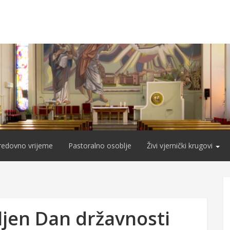
redovno vrijeme
Pastoralno osoblje
Živi vjernički krugovi
ljen Dan državnosti