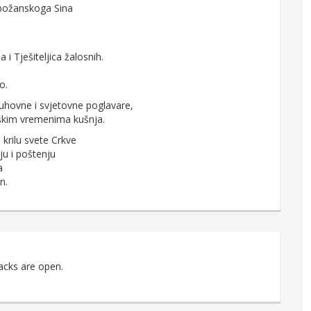
 božanskoga Sina
 i Tješiteljica žalosnih.
o.
uhovne i svjetovne poglavare,
teškim vremenima kušnja.
 krilu svete Crkve
ju i poštenju
a
n.
acks are open.