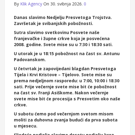
By
Klik Agency
On 30. svibnja 2026.
0
Danas slavimo Nedjelju Presvetoga Trojstva.
Završetak je svibanjskih pobožnosti.
Sutra slavimo svetkovinu Posvete naše
franjevačke i župne crkve koja je posvećena
2008. godine. Svete mise su u 7:30 i 18:30 sati.
U utorak je u 18:15 pobožnost na čast sv. Antunu
Padovanskom.
U četvrtak je zapovijedani blagdan Presvetoga
Tijela i Krvi Kristove – Tijelovo. Svete mise su
prema nedjeljnom rasporedu: u 7:00, 10:00 i 18:30
sati. Prije večernje svete mise bit će pobožnost
na čast sv. Franji Asiškome. Nakon večernje
svete mise bit će procesija s Presvetim oko naše
crkve.
U subotu ćemo pod večernjom svetom misom
moliti za duhovna zvanja budući da prva subota
u mjesecu.
Sljedeće nedjelje slavimo desetu nedjelju kroz