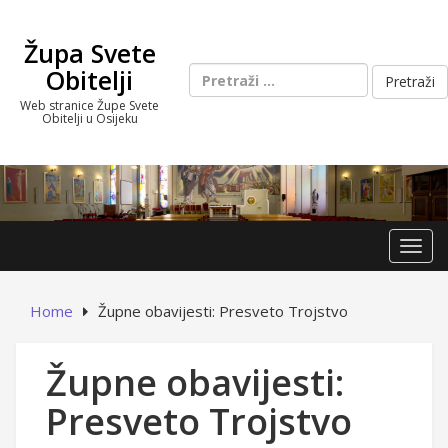
Skip
to
Župa Svete
content
Pretraži:
Obitelji
Web stranice Župe Svete
Obitelji u Osijeku
Toggl
Home
Župne obavijesti: Presveto Trojstvo
Župne obavijesti:
Presveto Trojstvo