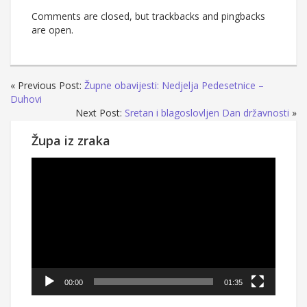
Comments are closed, but trackbacks and pingbacks
are open.
« Previous Post:
Župne obavijesti: Nedjelja Pedesetnice –
Duhovi
Next Post:
Sretan i blagoslovljen Dan državnosti
»
Župa iz zraka
Reproduktor
videozapisa
00:00
01:35