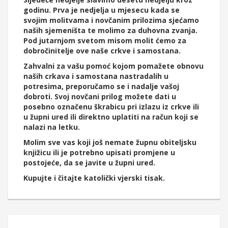
godinu. Prva je nedjelja u mjesecu kada se
svojim molitvama i novčanim prilozima sjećamo
naših sjemeništa te molimo za duhovna zvanja.
Pod jutarnjom svetom misom molit ćemo za
dobročinitelje ove naše crkve i samostana.
Zahvalni za vašu pomoć kojom pomažete obnovu
naših crkava i samostana nastradalih u
potresima, preporučamo se i nadalje vašoj
dobroti. Svoj novčani prilog možete dati u
posebno označenu škrabicu pri izlazu iz crkve ili
u župni ured ili direktno uplatiti na račun koji se
nalazi na letku.
Molim sve vas koji još nemate župnu obiteljsku
knjižicu ili je potrebno upisati promjene u
postojeće, da se javite u župni ured.
Kupujte i čitajte katolički vjerski tisak.