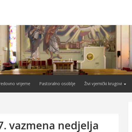
redovno vrijeme
Pastoralno osoblje
Živi vjernički krugovi
 7. vazmena nedjelja