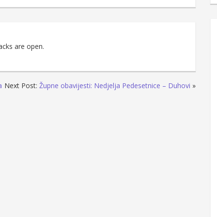
acks are open.
a
Next Post:
Župne obavijesti: Nedjelja Pedesetnice – Duhovi
»