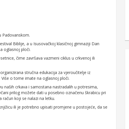
unu Padovanskom.
estival Biblije, a u Isusovačkoj klasičnoj gimnaziji Dan
a oglasnoj ploči.
etnice, čime završava vazmeni ciklus u crkvenoj ili
organizirana stručna edukacija za vjeroučitelje iz
Više o tome imate na oglasnoj ploči.
naših crkava i samostana nastradalih u potresima,
včani prilog možete dati u posebno označenu škrabicu pri
 na račun koji se nalazi na letku.
njižicu ili je potrebno upisati promjene u postojeće, da se