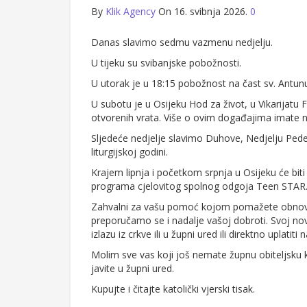
By
Klik Agency
On 16. svibnja 2026.
0
Danas slavimo sedmu vazmenu nedjelju.
U tijeku su svibanjske pobožnosti.
U utorak je u 18:15 pobožnost na čast sv. Ant
U subotu je u Osijeku Hod za život, u Vikarijatu F
otvorenih vrata. Više o ovim događajima imate n
Sljedeće nedjelje slavimo Duhove, Nedjelju Pedes
liturgijskoj godini.
Krajem lipnja i početkom srpnja u Osijeku će biti 
programa cjelovitog spolnog odgoja Teen STAR. 
Zahvalni za vašu pomoć kojom pomažete obnovu 
preporučamo se i nadalje vašoj dobroti. Svoj no
izlazu iz crkve ili u župni ured ili direktno uplatiti
Molim sve vas koji još nemate župnu obiteljsku k
javite u župni ured.
Kupujte i čitajte katolički vjerski tisak.