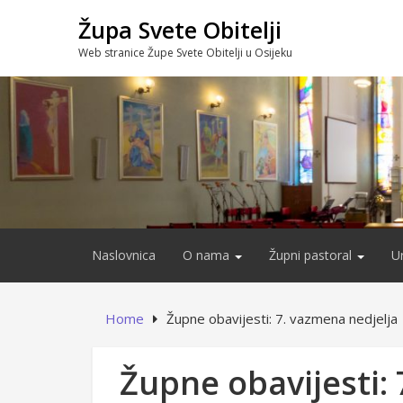
Skip
Župa Svete Obitelji
to
content
Web stranice Župe Svete Obitelji u Osijeku
Naslovnica
O nama
Župni pastoral
U
Home
Župne obavijesti: 7. vazmena nedjelja
Župne obavijesti: