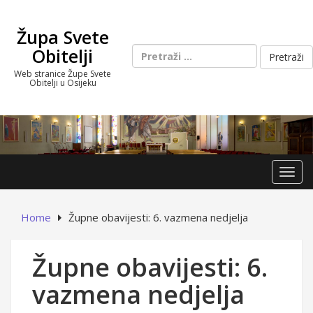
Skip
to
Župa Svete
content
Pretraži:
Obitelji
Web stranice Župe Svete
Obitelji u Osijeku
Toggl
Home
Župne obavijesti: 6. vazmena nedjelja
Župne obavijesti: 6.
vazmena nedjelja