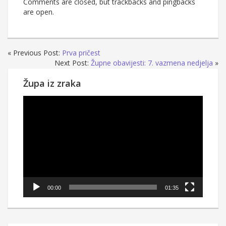
Comments are closed, but trackbacks and pingbacks
are open.
« Previous Post:
Prva pričest
Next Post:
Župne obavijesti: 7. vazmena nedjelja
»
Župa iz zraka
Reproduktor
videozapisa
00:00
01:35