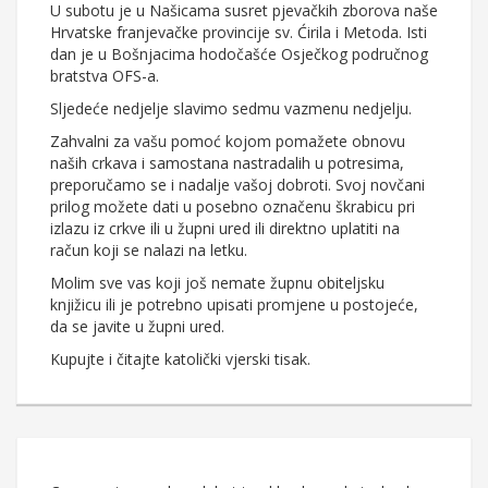
U subotu je u Našicama susret pjevačkih zborova naše
Hrvatske franjevačke provincije sv. Ćirila i Metoda. Isti
dan je u Bošnjacima hodočašće Osječkog područnog
bratstva OFS-a.
Sljedeće nedjelje slavimo sedmu vazmenu nedjelju.
Zahvalni za vašu pomoć kojom pomažete obnovu
naših crkava i samostana nastradalih u potresima,
preporučamo se i nadalje vašoj dobroti. Svoj novčani
prilog možete dati u posebno označenu škrabicu pri
izlazu iz crkve ili u župni ured ili direktno uplatiti na
račun koji se nalazi na letku.
Molim sve vas koji još nemate župnu obiteljsku
knjižicu ili je potrebno upisati promjene u postojeće,
da se javite u župni ured.
Kupujte i čitajte katolički vjerski tisak.